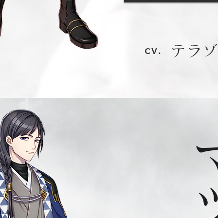
テラ
cv.