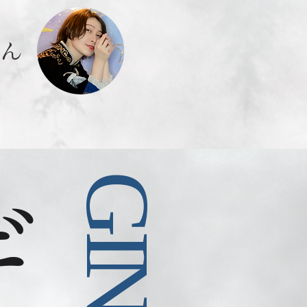
さん
GI
N