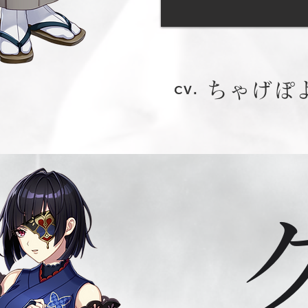
ちゃげぽ
cv.