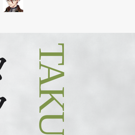
TAKUMI
ミ