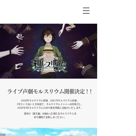
ライブ声劇​モルスリウム開催決
定
！
！
2020年モルスリウム初演、2021年モルスリウム再演。
3年という長いときを経て、モルスリウムメンバーが再集合し、
2024年9月モルスリウムの再々演を皆様にお届けいたします。
新
章の
「誕生編
」が加わった
新たなモルスリウムを
​ぜひ劇場でお楽しみください。