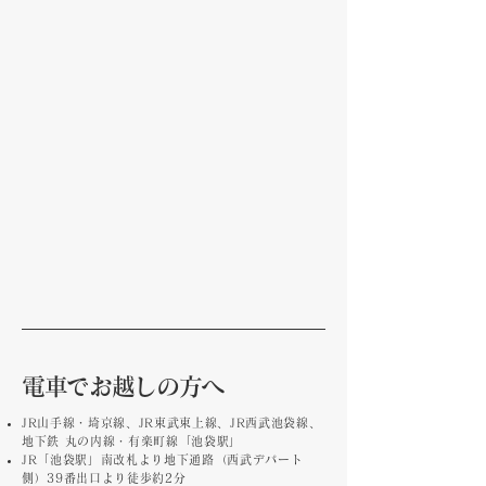
電車でお越しの方へ
JR山手線・埼京線、JR東武東上線、JR西武池袋線、
地下鉄 丸の内線・有楽町線「池袋駅」
JR「池袋駅」南改札より地下通路（西武デパート
側）39番出口より徒歩約2分