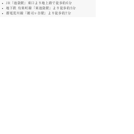
JR「池袋駅」東口より地上路で徒歩約6分
地下鉄 有楽町線「東池袋駅」より徒歩約5分
都電荒川線「雑司ヶ谷駅」より徒歩約7分
お車・バイクでお越しの方へ
劇場には駐車場、駐輪場がございませんので近隣の有
料パーキングをご利用ください。
チケット料金
劇場チケット料金
6000円
昼公演
(税込み)